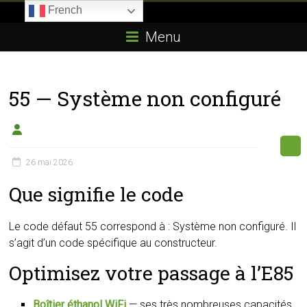
Skip
French
to
Boitier-
content
Menu
E85.com
La
55 — Système non configuré
passion
du
boîtier
éthanol
26 mai 2026
Que signifie le code
Le code défaut 55 correspond à : Système non configuré. Il
s’agit d’un code spécifique au constructeur.
Optimisez votre passage à l’E85
Boîtier éthanol WiFi
— ses très nombreuses capacités