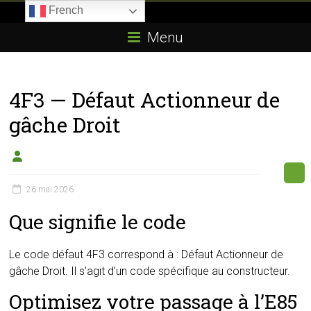
Skip
French
to
Boitier-
content
Menu
E85.com
La
4F3 — Défaut Actionneur de
passion
du
gâche Droit
boîtier
éthanol
26 mai 2026
Que signifie le code
Le code défaut 4F3 correspond à : Défaut Actionneur de
gâche Droit. Il s’agit d’un code spécifique au constructeur.
Optimisez votre passage à l’E85