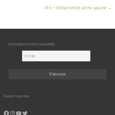
4F4 — Défaut retrait gâche gauche
→
Inscription à notre newsletter
Suivez nous sur
Facebook
Instagram
YouTube
X