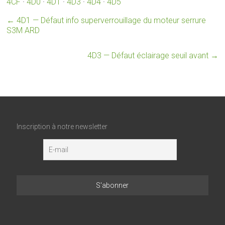
4CF
·
4D0
·
4D1
·
4D3
·
4D4
·
4D5
←
4D1 — Défaut info superverrouillage du moteur serrure
S3M ARD
4D3 — Défaut éclairage seuil avant
→
Inscription à notre newsletter