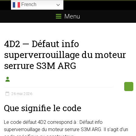
Skip
French
to
Boitier-
content
Menu
E85.com
La
4D2 — Défaut info
passion
du
superverrouillage du moteur
boîtier
serrure S3M ARG
éthanol
26 mai 2026
Que signifie le code
Le code défaut 4D2 correspond à : Défaut info
superverrouillage du moteur serrure S3M ARG. Il s’agit d’un