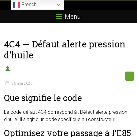
Skip
French
to
Boitier-
content
Menu
E85.com
La
4C4 — Défaut alerte pression
passion
du
d’huile
boîtier
éthanol
26 mai 2026
Que signifie le code
Le code défaut 4C4 correspond à : Défaut alerte pression
d’huile. Il s’agit d’un code spécifique au constructeur.
Optimisez votre passage à l’E85