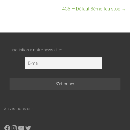
4C5 — Défaut 3éme feu stop
→
Inscription à notre newsletter
Suivez nous sur
Facebook
Instagram
YouTube
X