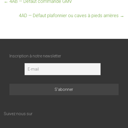
←
4AB — Défaut commande GMV
4AD — Défaut plafonnier ou caves à pieds arrières
→
Inscription à notre newsletter
Suivez nous sur