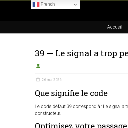
Skip
French
to
Boitier-
content
E85.com
Accueil
La
passion
39 — Le signal a trop 
du
boîtier
éthanol
26 mai 2026
Que signifie le code
Le code défaut 39 correspond à : Le signal a tr
constructeur.
Optimisez votre passage 