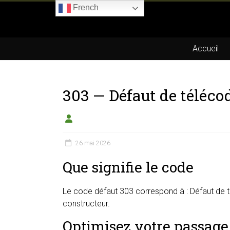
Skip
French
to
Boitier-
content
E85.com
Accueil
La
passion
303 — Défaut de téléco
du
boîtier
éthanol
26 mai 2026
Que signifie le code
Le code défaut 303 correspond à : Défaut de té
constructeur.
Optimisez votre passage 