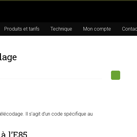
Produits et tarifs
Technique
Mon compte
Contac
dage
lécodage. Il s’agit d’un code spécifique au
à l’E85