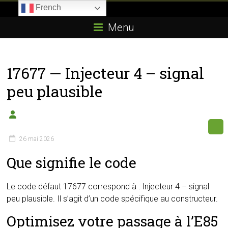
Skip
French
to
Boitier-
content
Menu
E85.com
La
17677 — Injecteur 4 – signal
passion
du
peu plausible
boîtier
éthanol
26 mai 2026
Que signifie le code
Le code défaut 17677 correspond à : Injecteur 4 – signal
peu plausible. Il s’agit d’un code spécifique au constructeur.
Optimisez votre passage à l’E85