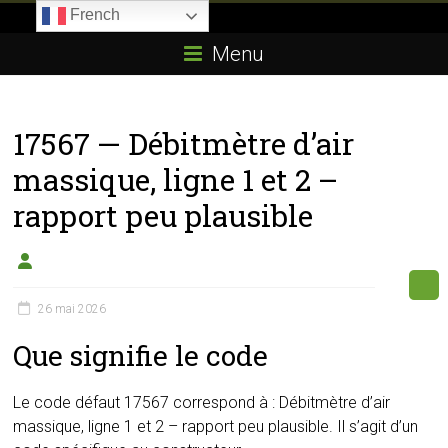
Skip
French
to
Boitier-
content
Menu
E85.com
La
17567 — Débitmètre d’air
passion
du
massique, ligne 1 et 2 –
boîtier
rapport peu plausible
éthanol
26 mai 2026
Que signifie le code
Le code défaut 17567 correspond à : Débitmètre d’air
massique, ligne 1 et 2 – rapport peu plausible. Il s’agit d’un