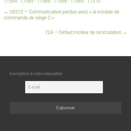
17564
·
17565
·
17566
·
17568
·
17569
·
17570
←
U0210 — Communication perdue avec « la module de
commande de siège C »
72A — Défaut moteur de recirculation
→
Inscription à notre newsletter