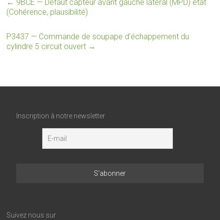
←
9BCE — Défaut capteur avant gauche latéral (MPD) état
(Cohérence, plausibilité)
P3437 — Commande de soupape d’échappement du
cylindre 5 circuit ouvert
→
Inscription à notre newsletter
Suivez nous sur