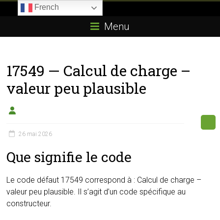
Skip
French
to
Boitier-
content
Menu
E85.com
La
17549 — Calcul de charge –
passion
du
valeur peu plausible
boîtier
éthanol
26 mai 2026
Que signifie le code
Le code défaut 17549 correspond à : Calcul de charge –
valeur peu plausible. Il s’agit d’un code spécifique au
constructeur.