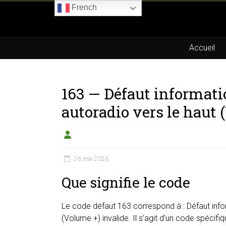
Skip
French
to
Boitier-
content
E85.com
Accueil
La
passion
163 — Défaut informat
du
boîtier
autoradio vers le haut 
éthanol
26 mai 2026
Que signifie le code
Le code défaut 163 correspond à : Défaut inf
(Volume +) invalide. Il s’agit d’un code spécifi