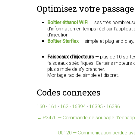
Optimisez votre passage 
Boîtier éthanol WiFi
— ses très nombreuse
d’information en temps réel sur l’applica
d’injection.
Boîtier Starflex
— simple et plug-and-play
Faisceaux d’injecteurs
— plus de 10 sorte
faisceaux spécifiques. Certains moteurs on
plus simple de s’y brancher.
Montage rapide, simple et discret.
Codes connexes
160
·
161
·
162
·
16394
·
16395
·
16396
←
P3470 — Commande de soupape d’échappem
U0120 — Communication perdue av