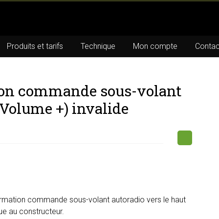
Produits et tarifs
Technique
Mon compte
Contac
ion commande sous-volant
(Volume +) invalide
ormation commande sous-volant autoradio vers le haut
que au constructeur.