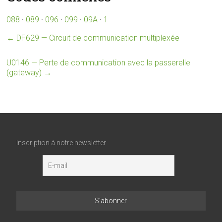
088
·
089
·
096
·
099
·
09A
·
1
←
DF629 — Circuit de communication multiplexée
U0146 — Perte de communication avec la passerelle
(gateway)
→
Inscription à notre newsletter