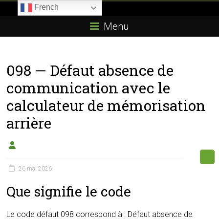
Skip
French
to
Boitier-
content
Menu
E85.com
La
098 — Défaut absence de
passion
du
communication avec le
boîtier
calculateur de mémorisation
éthanol
arrière
26 mai 2026
Que signifie le code
Le code défaut 098 correspond à : Défaut absence de