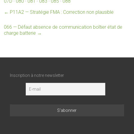
07D
·
080
·
081
·
083
·
085
·
088
←
P11A2 — Stratégie FMA : Correction non plausible
066 — Défaut absence de communication boîtier état de
charge batterie
→
Inscription à notre newsletter