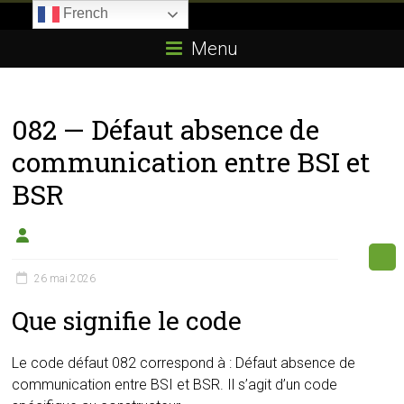
Skip
French
to
Boitier-
content
Menu
E85.com
La
082 — Défaut absence de
passion
du
communication entre BSI et
boîtier
BSR
éthanol
26 mai 2026
Que signifie le code
Le code défaut 082 correspond à : Défaut absence de
communication entre BSI et BSR. Il s’agit d’un code