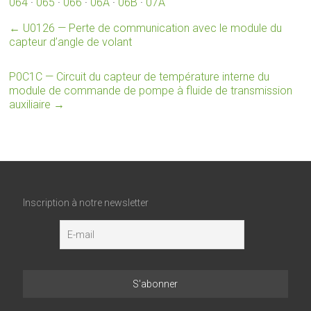
064
·
065
·
066
·
06A
·
06B
·
07A
←
U0126 — Perte de communication avec le module du
capteur d’angle de volant
P0C1C — Circuit du capteur de température interne du
module de commande de pompe à fluide de transmission
auxiliaire
→
Inscription à notre newsletter