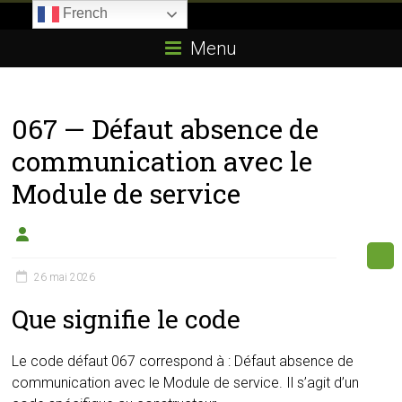
Skip
French
to
Boitier-
content
Menu
E85.com
La
067 — Défaut absence de
passion
du
communication avec le
boîtier
Module de service
éthanol
26 mai 2026
Que signifie le code
Le code défaut 067 correspond à : Défaut absence de
communication avec le Module de service. Il s’agit d’un