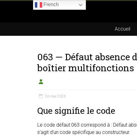
Skip
French
to
Boitier-
content
E85.com
Accueil
La
passion
063 — Défaut absence 
du
boîtier
boîtier multifonctions
éthanol
26 mai 2026
Que signifie le code
Le code défaut 063 correspond à : Défaut abse
s’agit d’un code spécifique au constructeur.