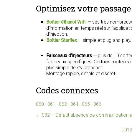
Optimisez votre passage 
Boîtier éthanol WiFi
— ses très nombreuse
d’information en temps réel sur l’applica
d’injection.
Boîtier Starflex
— simple et plug-and-play
Faisceaux d’injecteurs
— plus de 10 sorte
faisceaux spécifiques. Certains moteurs on
plus simple de s’y brancher.
Montage rapide, simple et discret.
Codes connexes
060
·
061
·
062
·
064
·
065
·
066
←
032 — Défaut absence de communication ave
U012