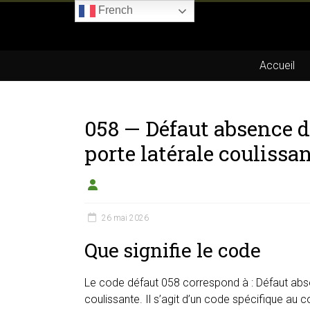
Skip
French
to
Boitier-
content
E85.com
Accueil
La
passion
058 — Défaut absence 
du
boîtier
porte latérale coulissa
éthanol
26 mai 2026
Que signifie le code
Le code défaut 058 correspond à : Défaut abs
coulissante. Il s’agit d’un code spécifique au c