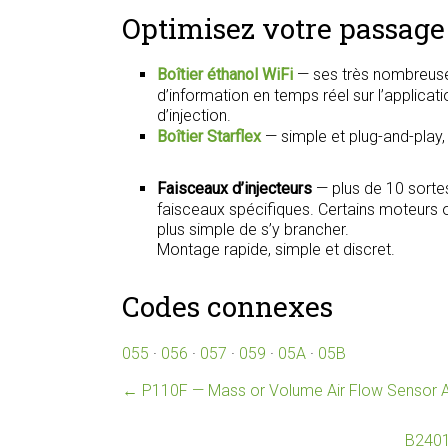
Optimisez votre passage 
Boîtier éthanol WiFi
— ses très nombreuse
d’information en temps réel sur l’applica
d’injection.
Boîtier Starflex
— simple et plug-and-play
Faisceaux d’injecteurs
— plus de 10 sorte
faisceaux spécifiques. Certains moteurs on
plus simple de s’y brancher.
Montage rapide, simple et discret.
Codes connexes
055
·
056
·
057
·
059
·
05A
·
05B
←
P110F — Mass or Volume Air Flow Sensor A
B2401