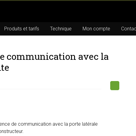
Produits et tarifs
Technique
Mon compte
Contac
de communication avec la
nte
ence de communication avec la porte latérale
onstructeur.