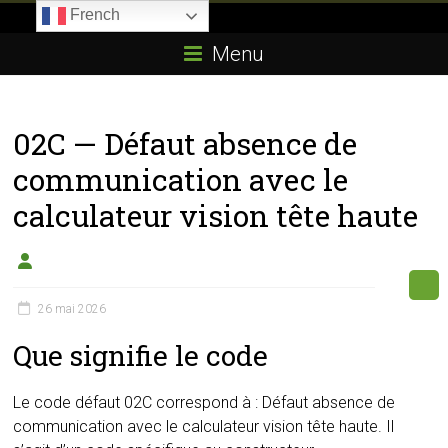
Skip
French
to
Boitier-
content
Menu
E85.com
La
02C — Défaut absence de
passion
du
communication avec le
boîtier
calculateur vision tête haute
éthanol
26 mai 2026
Que signifie le code
Le code défaut 02C correspond à : Défaut absence de
communication avec le calculateur vision tête haute. Il