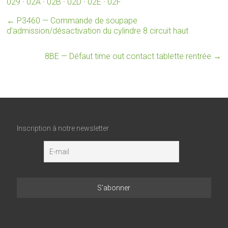
029
·
02A
·
02B
·
02D
·
02E
·
02F
←
P3460 — Commande de soupape
d’admission/désactivation du cylindre 8 circuit haut
8BE — Défaut time out contact tablette rentrée
→
Inscription à notre newsletter