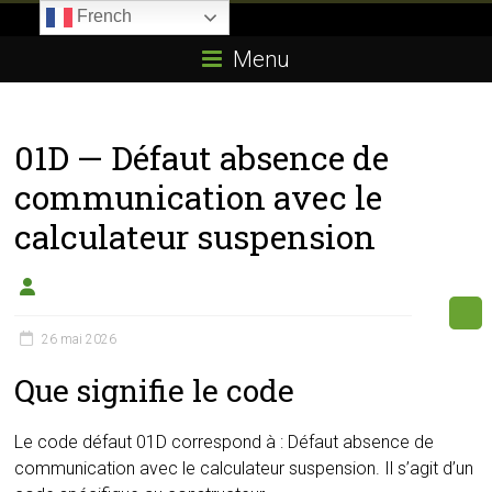
Skip
French
to
Boitier-
content
Menu
E85.com
La
01D — Défaut absence de
passion
du
communication avec le
boîtier
calculateur suspension
éthanol
26 mai 2026
Que signifie le code
Le code défaut 01D correspond à : Défaut absence de
communication avec le calculateur suspension. Il s’agit d’un