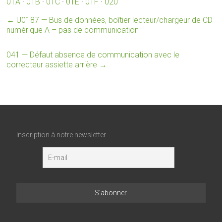
01A
·
01B
·
01C
·
01E
·
01F
·
020
←
U0187 — Bus de données, boîtier lecteur/chargeur de CD
numérique A – pas de communication
041 — Défaut absence de communication avec le
correcteur assiette arrière
→
Inscription à notre newsletter