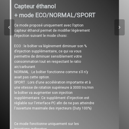
Capteur éthanol
+ mode ECO/NORMAL/SPORT
Ce mode proposé uniquement avec l’option
capteur éthanol permet de modifier légèrement
l’injection suivant le mode choisi :
ECO : le boîtier va légèrement diminuer son %
d’injection supplémentaire, ce qui va vous
permettre de diminuer sensiblement votre
consommation tout en respectant le ratio
air/carburant.
NORMAL : Le boîtier fonctionne comme s’il n’y
avait pas cette option.
SPORT : Lors d'une accélération importante et à
une vitesse de rotation supérieure à 3000 trs/min
le boîtier va augmenter son injection
supplémentaire. Ce supplément d'injection est
réglable sur l'interface PC afin de ne pas atteindre
l'ouverture maximale des injecteurs (Duty 100%)
Ce mode fonctionne uniquement sur les