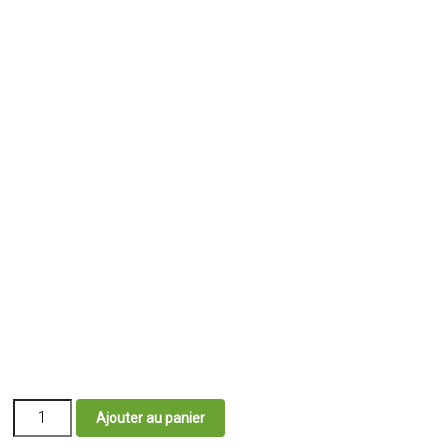
quantité
Ajouter au panier
de
Nouveau