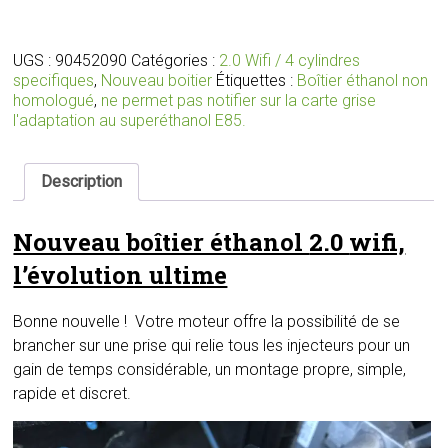
boîtier
éthanol
2.0
UGS :
90452090
Catégories :
2.0 Wifi / 4 cylindres
wifi
specifiques
,
Nouveau boitier
Étiquettes :
Boîtier éthanol non
avec
homologué
,
ne permet pas notifier sur la carte grise
branchement
l'adaptation au superéthanol E85.
sur
la
prise
Description
qui
relie
Nouveau boîtier éthanol
2.0
wifi,
tous
les
l’évolution ultime
injecteurs
Bonne nouvelle ! Votre moteur offre la possibilité de se
brancher sur une prise qui relie tous les injecteurs pour un
gain de temps considérable, un montage propre, simple,
rapide et discret.