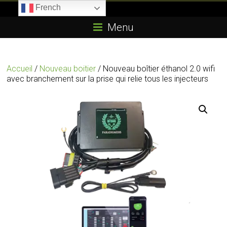
Skip
French
to
Boitier-
content
Menu
E85.com
La
Accueil
/
Nouveau boitier
/ Nouveau boîtier éthanol 2.0 wifi
passion
avec branchement sur la prise qui relie tous les injecteurs
du
boîtier
éthanol