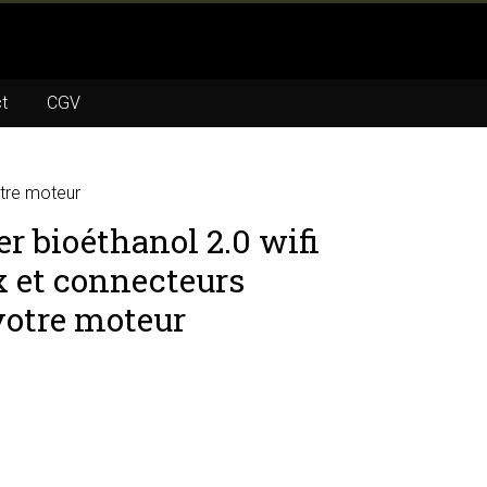
t
CGV
otre moteur
r bioéthanol 2.0 wifi
x et connecteurs
votre moteur