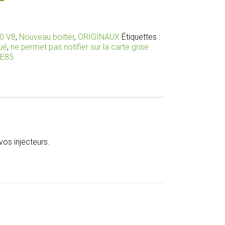
.0 V8
,
Nouveau boitier
,
ORIGINAUX
Étiquettes :
ué
,
ne permet pas notifier sur la carte grise
 E85.
os injecteurs.