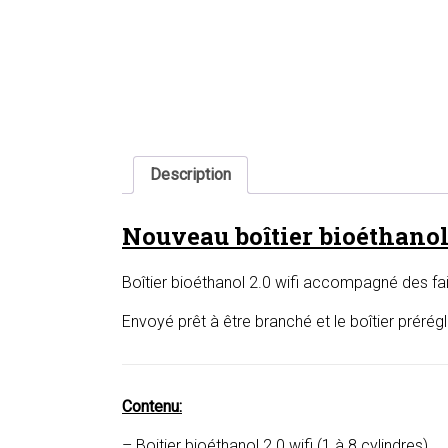
Description
Nouveau boîtier bioéthanol
Boîtier bioéthanol 2.0 wifi accompagné des fa
Envoyé prêt à être branché et le boîtier prérég
Contenu:
– Boitier bioéthanol 2.0 wifi (1 à 8 cylindres)