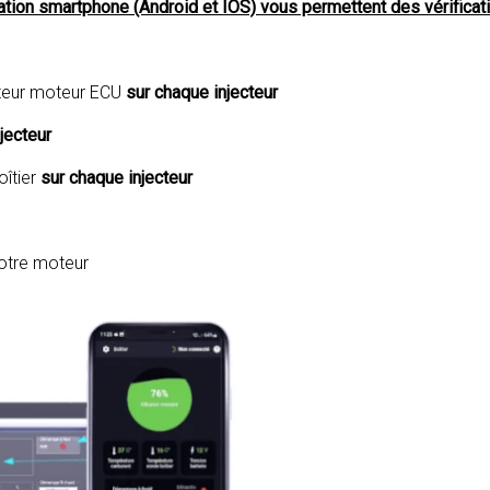
ication smartphone (Android et IOS) vous permettent des vérifica
ateur moteur ECU
sur chaque injecteur
jecteur
îtier
sur chaque injecteur
votre moteur