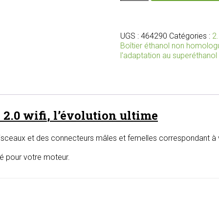
Nouveau
boîtier
bioéthanol
2.0
UGS :
464290
Catégories :
2
wifi
Boîtier éthanol non homolog
avec
l'adaptation au superéthanol
faisceaux
et
connecteurs
adaptés
pour
 2.0
wifi
, l’évolution ultime
votre
moteur
isceaux et des connecteurs mâles et femelles correspondant à v
lé pour votre moteur.