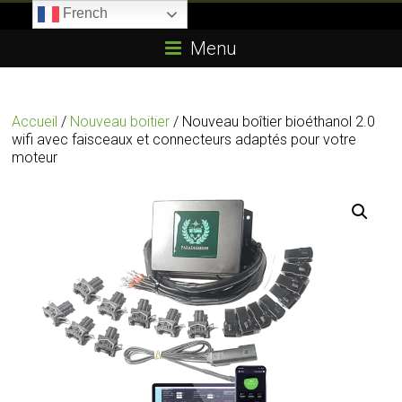
Skip
French
to
Boitier-
content
Menu
E85.com
La
Accueil
/
Nouveau boitier
/ Nouveau boîtier bioéthanol 2.0
passion
wifi avec faisceaux et connecteurs adaptés pour votre
du
moteur
boîtier
éthanol