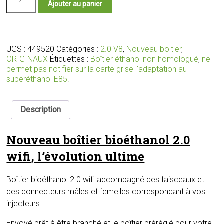
Ajouter au panier
de
Nouveau
boîtier
bioéthanol
2.0
UGS :
449520
Catégories :
2.0 V8
,
Nouveau boitier
,
wifi
ORIGINAUX
Étiquettes :
Boîtier éthanol non homologué
,
ne
avec
permet pas notifier sur la carte grise l'adaptation au
faisceaux
superéthanol E85.
et
connecteurs
adaptés
Description
pour
votre
Nouveau boîtier bioéthanol 2.0
moteur
wifi
, l’évolution ultime
Boîtier bioéthanol 2.0 wifi accompagné des faisceaux et
des connecteurs mâles et femelles correspondant à vos
injecteurs.
Envoyé prêt à être branché et le boîtier préréglé pour votre