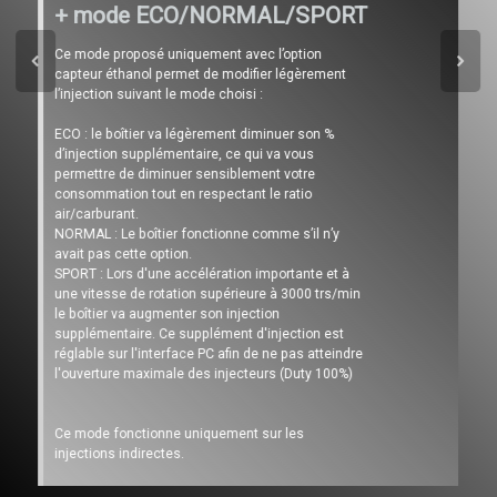
+ mode ECO/NORMAL/SPORT
Ce mode proposé uniquement avec l’option
capteur éthanol permet de modifier légèrement
l’injection suivant le mode choisi :
ECO : le boîtier va légèrement diminuer son %
d’injection supplémentaire, ce qui va vous
permettre de diminuer sensiblement votre
consommation tout en respectant le ratio
air/carburant.
NORMAL : Le boîtier fonctionne comme s’il n’y
avait pas cette option.
SPORT : Lors d'une accélération importante et à
une vitesse de rotation supérieure à 3000 trs/min
le boîtier va augmenter son injection
supplémentaire. Ce supplément d'injection est
réglable sur l'interface PC afin de ne pas atteindre
l'ouverture maximale des injecteurs (Duty 100%)
Ce mode fonctionne uniquement sur les
injections indirectes.