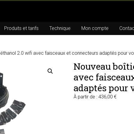
Produits et tarifs
Technique
Mon compte
Contac
oéthanol 2.0 wifi avec faisceaux et connecteurs adaptés pour v
Nouveau boîtie
avec faisceau
adaptés pour 
À partir de :
436,00
€