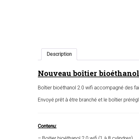
Description
Nouveau boîtier bioéthanol
Boîtier bioéthanol 2.0 wifi accompagné des fa
Envoyé prêt à être branché et le boîtier prérég
Contenu:
– Boitier bioéthanol 2.0 wifi (1 à 8 cylindres)