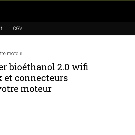
t
CGV
otre moteur
r bioéthanol 2.0 wifi
x et connecteurs
votre moteur