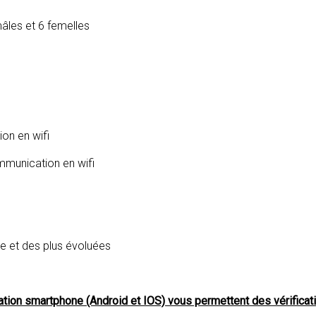
âles et 6 femelles
on en wifi
mmunication en wifi
ve et des plus évoluées
ication smartphone (Android et IOS) vous permettent des vérifica