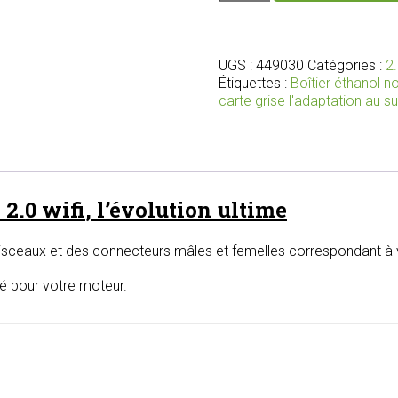
Nouveau
boîtier
bioéthanol
2.0
UGS :
449030
Catégories :
2.
wifi
Étiquettes :
Boîtier éthanol 
avec
carte grise l'adaptation au s
faisceaux
et
connecteurs
adaptés
pour
 2.0
wifi
, l’évolution ultime
votre
moteur
isceaux et des connecteurs mâles et femelles correspondant à v
lé pour votre moteur.