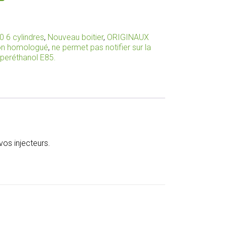
0 6 cylindres
,
Nouveau boitier
,
ORIGINAUX
non homologué
,
ne permet pas notifier sur la
uperéthanol E85.
os injecteurs.