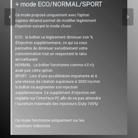
+ mode ECO/NORMAL/SPORT
Ce mode proposé uniquement avec l’option
capteur éthanol permet de modifier légèrement
l’injection suivant le mode choisi :
ECO : le boîtier va légèrement diminuer son %
d’injection supplémentaire, ce qui va vous
permettre de diminuer sensiblement votre
consommation tout en respectant le ratio
air/carburant.
NORMAL : Le boîtier fonctionne comme s’il n’y
avait pas cette option.
SPORT : Lors d'une accélération importante et à
une vitesse de rotation supérieure à 3000 trs/min
le boîtier va augmenter son injection
supplémentaire. Ce supplément d'injection est
réglable sur l'interface PC afin de ne pas atteindre
l'ouverture maximale des injecteurs (Duty 100%)
Ce mode fonctionne uniquement sur les
injections indirectes.