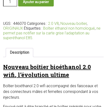
Ajouter au panier
de
Nouveau
boîtier
bioéthanol
2.0
UGS :
446070
Catégories :
2.0 V8
,
Nouveau boitier
,
wifi
ORIGINAUX
Étiquettes :
Boîtier éthanol non homologué
,
ne
avec
permet pas notifier sur la carte grise l'adaptation au
faisceaux
superéthanol E85.
et
connecteurs
adaptés
Description
pour
votre
Nouveau boîtier bioéthanol 2.0
moteur
wifi
, l’évolution ultime
Boîtier bioéthanol 2.0 wifi accompagné des faisceaux et
des connecteurs mâles et femelles correspondant à vos
injecteurs.
Envoyé prêt à être branché et le boîtier préréglé pour votre