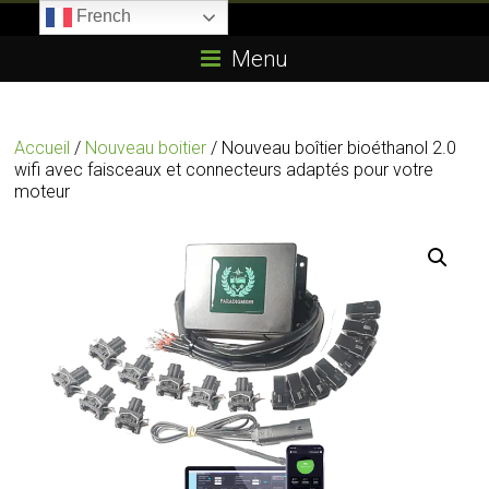
Skip
French
to
Boitier-
content
Menu
E85.com
La
Accueil
/
Nouveau boitier
/ Nouveau boîtier bioéthanol 2.0
passion
wifi avec faisceaux et connecteurs adaptés pour votre
du
moteur
boîtier
éthanol