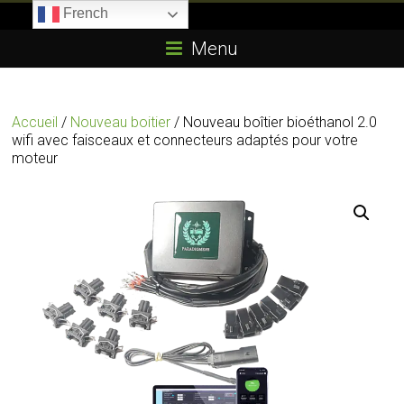
Skip
French
to
Boitier-
content
Menu
E85.com
La
Accueil
/
Nouveau boitier
/ Nouveau boîtier bioéthanol 2.0
passion
wifi avec faisceaux et connecteurs adaptés pour votre
du
moteur
boîtier
éthanol