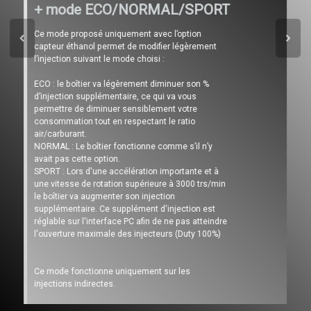
+ mode ECO/NORMAL/SPORT
Ce mode proposé uniquement avec l’option
capteur éthanol permet de modifier légèrement
l’injection suivant le mode choisi :
ECO : le boîtier va légèrement diminuer son %
d’injection supplémentaire, ce qui va vous
permettre de diminuer sensiblement votre
consommation tout en respectant le ratio
air/carburant.
NORMAL : Le boîtier fonctionne comme s’il n’y
avait pas cette option.
SPORT : Lors d'une accélération importante et à
une vitesse de rotation supérieure à 3000 trs/min
le boîtier va augmenter son injection
supplémentaire. Ce supplément d'injection est
réglable sur l'interface PC afin de ne pas atteindre
l'ouverture maximale des injecteurs (Duty 100%)
Ce mode fonctionne uniquement sur les
injections indirectes.