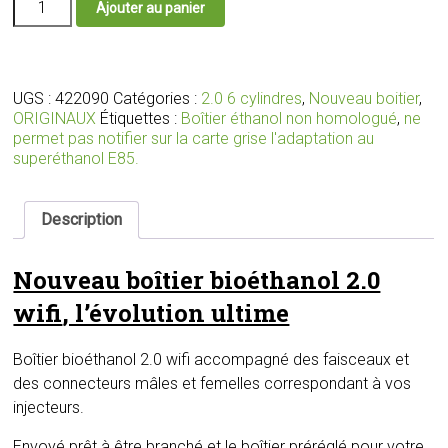
Ajouter au panier
de
Nouveau
boîtier
bioéthanol
2.0
UGS :
422090
Catégories :
2.0 6 cylindres
,
Nouveau boitier
,
wifi
ORIGINAUX
Étiquettes :
Boîtier éthanol non homologué
,
ne
avec
permet pas notifier sur la carte grise l'adaptation au
faisceaux
superéthanol E85.
et
connecteurs
adaptés
Description
pour
votre
Nouveau boîtier bioéthanol 2.0
moteur
wifi
, l’évolution ultime
Boîtier bioéthanol 2.0 wifi accompagné des faisceaux et
des connecteurs mâles et femelles correspondant à vos
injecteurs.
Envoyé prêt à être branché et le boîtier préréglé pour votre