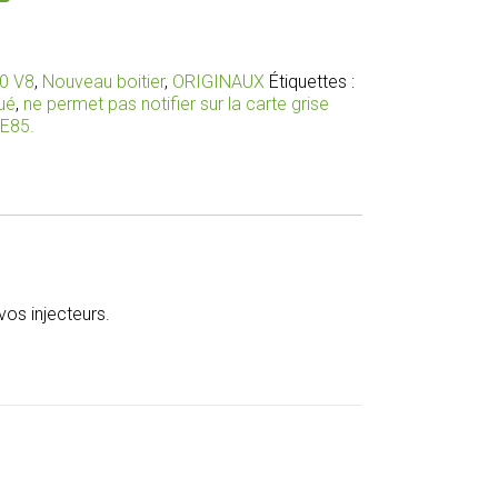
.0 V8
,
Nouveau boitier
,
ORIGINAUX
Étiquettes :
ué
,
ne permet pas notifier sur la carte grise
 E85.
os injecteurs.