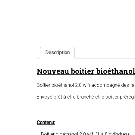
Description
Nouveau boîtier bioéthanol
Boîtier bioéthanol 2.0 wifi accompagné des fa
Envoyé prêt à être branché et le boîtier prérég
Contenu:
– Boitier bioéthanol 2.0 wifi (1 à 8 cylindres)