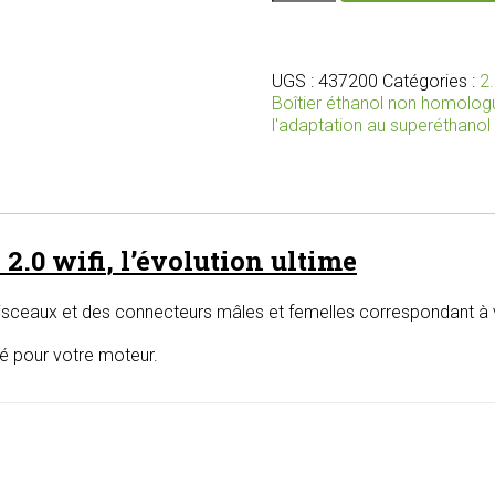
Nouveau
boîtier
bioéthanol
2.0
UGS :
437200
Catégories :
2
wifi
Boîtier éthanol non homolog
avec
l'adaptation au superéthanol
faisceaux
et
connecteurs
adaptés
pour
 2.0
wifi
, l’évolution ultime
votre
moteur
isceaux et des connecteurs mâles et femelles correspondant à v
lé pour votre moteur.