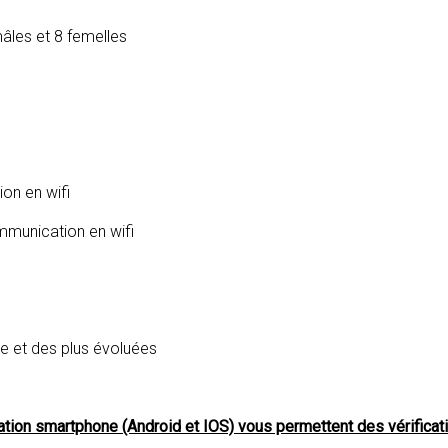
âles et 8 femelles
on en wifi
mmunication en wifi
ve et des plus évoluées
ication smartphone (Android et IOS) vous permettent des vérifica