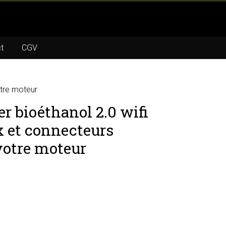
t
CGV
otre moteur
r bioéthanol 2.0 wifi
x et connecteurs
votre moteur