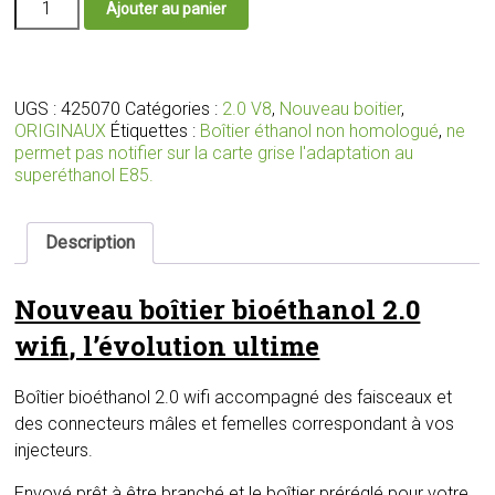
Ajouter au panier
de
Nouveau
boîtier
bioéthanol
2.0
UGS :
425070
Catégories :
2.0 V8
,
Nouveau boitier
,
wifi
ORIGINAUX
Étiquettes :
Boîtier éthanol non homologué
,
ne
avec
permet pas notifier sur la carte grise l'adaptation au
faisceaux
superéthanol E85.
et
connecteurs
adaptés
Description
pour
votre
Nouveau boîtier bioéthanol 2.0
moteur
wifi
, l’évolution ultime
Boîtier bioéthanol 2.0 wifi accompagné des faisceaux et
des connecteurs mâles et femelles correspondant à vos
injecteurs.
Envoyé prêt à être branché et le boîtier préréglé pour votre