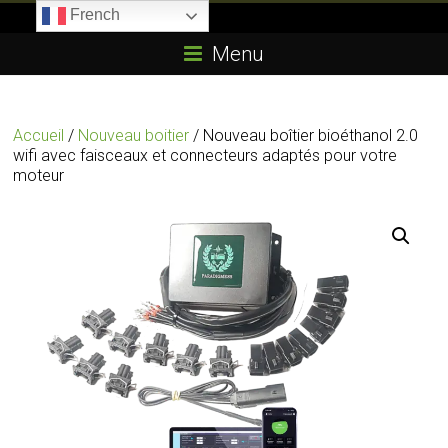
Skip
French
to
Boitier-
content
Menu
E85.com
La
Accueil
/
Nouveau boitier
/ Nouveau boîtier bioéthanol 2.0
passion
wifi avec faisceaux et connecteurs adaptés pour votre
du
moteur
boîtier
éthanol