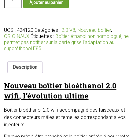
Ajouter au panier
de
Nouveau
boîtier
bioéthanol
2.0
UGS :
424120
Catégories :
2.0 V8
,
Nouveau boitier
,
wifi
ORIGINAUX
Étiquettes :
Boîtier éthanol non homologué
,
ne
avec
permet pas notifier sur la carte grise l'adaptation au
faisceaux
superéthanol E85.
et
connecteurs
adaptés
Description
pour
votre
Nouveau boîtier bioéthanol 2.0
moteur
wifi
, l’évolution ultime
Boîtier bioéthanol 2.0 wifi accompagné des faisceaux et
des connecteurs mâles et femelles correspondant à vos
injecteurs.
Envoyé prêt à être branché et le boîtier préréglé pour votre