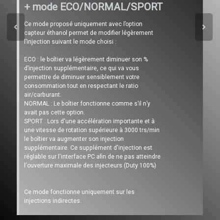
+ mode ECO/NORMAL/SPORT
Ce mode proposé uniquement avec l’option
capteur éthanol permet de modifier légèrement
l’injection suivant le mode choisi :
ECO : le boîtier va légèrement diminuer son %
d’injection supplémentaire, ce qui va vous
permettre de diminuer sensiblement votre
consommation tout en respectant le ratio
air/carburant.
NORMAL : Le boîtier fonctionne comme s’il n’y
avait pas cette option.
SPORT : Lors d'une accélération importante et à
une vitesse de rotation supérieure à 3000 trs/min
le boîtier va augmenter son injection
supplémentaire. Ce supplément d'injection est
réglable sur l'interface PC afin de ne pas atteindre
l'ouverture maximale des injecteurs (Duty 100%)
Ce mode fonctionne uniquement sur les
injections indirectes.