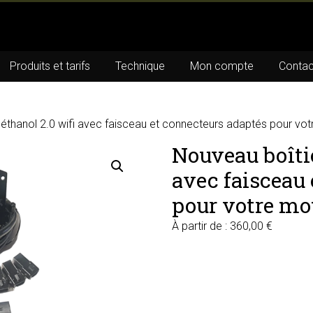
Produits et tarifs
Technique
Mon compte
Contac
oéthanol 2.0 wifi avec faisceau et connecteurs adaptés pour vo
Nouveau boîtie
avec faisceau
pour votre mo
À partir de :
360,00
€