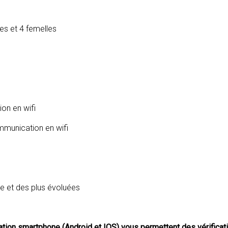
es et 4 femelles
on en wifi
mmunication en wifi
ve et des plus évoluées
ication smartphone (Android et IOS) vous permettent des vérifica