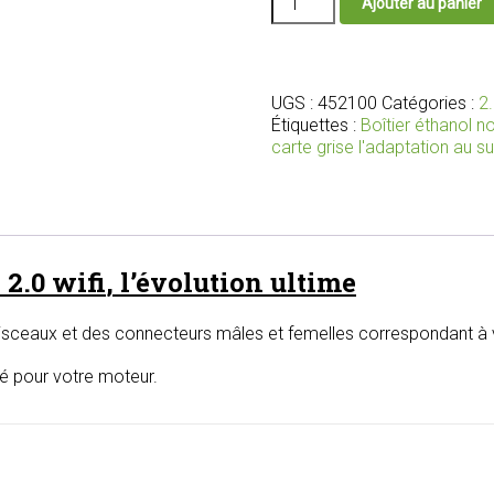
Ajouter au panier
de
Nouveau
boîtier
bioéthanol
2.0
UGS :
452100
Catégories :
2.
wifi
Étiquettes :
Boîtier éthanol 
avec
carte grise l'adaptation au s
faisceau
et
connecteurs
adaptés
pour
 2.0
wifi
, l’évolution ultime
votre
moteur
isceaux et des connecteurs mâles et femelles correspondant à v
lé pour votre moteur.