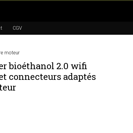
t
CGV
tre moteur
r bioéthanol 2.0 wifi
 et connecteurs adaptés
teur