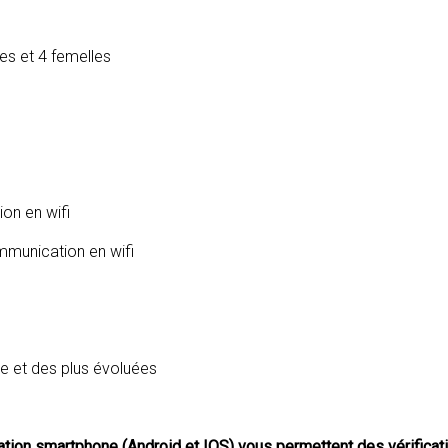
es et 4 femelles
on en wifi
mmunication en wifi
ve et des plus évoluées
ication smartphone (Android et IOS) vous permettent des vérifica