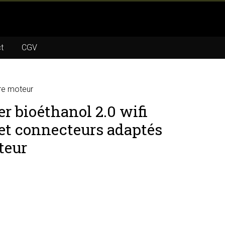
t
CGV
tre moteur
r bioéthanol 2.0 wifi
 et connecteurs adaptés
teur