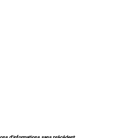
tions d’informations sans précédent
: