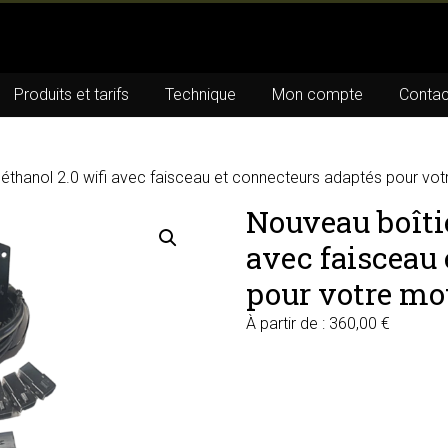
Produits et tarifs
Technique
Mon compte
Contac
oéthanol 2.0 wifi avec faisceau et connecteurs adaptés pour vo
Nouveau boîtie
avec faisceau
pour votre mo
À partir de :
360,00
€