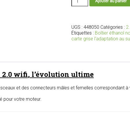
Ajouter au panier
de
Nouveau
boîtier
bioéthanol
2.0
UGS :
448050
Catégories :
2.
wifi
Étiquettes :
Boîtier éthanol 
avec
carte grise l'adaptation au s
faisceau
et
connecteurs
adaptés
pour
 2.0
wifi
, l’évolution ultime
votre
moteur
isceaux et des connecteurs mâles et femelles correspondant à v
lé pour votre moteur.