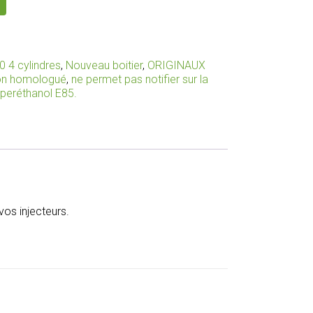
0 4 cylindres
,
Nouveau boitier
,
ORIGINAUX
non homologué
,
ne permet pas notifier sur la
uperéthanol E85.
os injecteurs.