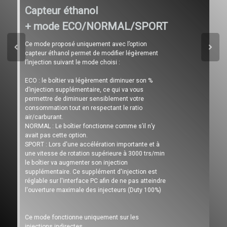
Capteur éthanol
+ mode ECO/NORMAL/SPORT
Ce mode proposé uniquement avec l’option
capteur éthanol permet de modifier légèrement
l’injection suivant le mode choisi :
ECO : le boîtier va légèrement diminuer son %
d’injection supplémentaire, ce qui va vous
permettre de diminuer sensiblement votre
consommation tout en respectant le ratio
air/carburant.
NORMAL : Le boîtier fonctionne comme s’il n’y
avait pas cette option.
SPORT : Lors d'une accélération importante et à
une vitesse de rotation supérieure à 3000 trs/min
le boîtier va augmenter son injection
supplémentaire. Ce supplément d'injection est
réglable sur l'interface PC afin de ne pas atteindre
l'ouverture maximale des injecteurs (Duty 100%)
Ce mode fonctionne uniquement sur les
injections indirectes.