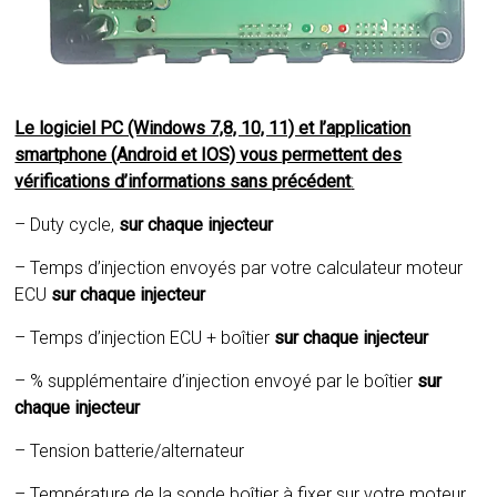
Le logiciel PC (Windows 7,8, 10, 11) et l’application
smartphone (Android et IOS) vous permettent des
vérifications d’informations sans précédent
:
– Duty cycle,
sur chaque injecteur
– Temps d’injection envoyés par votre calculateur moteur
ECU
sur chaque injecteur
– Temps d’injection ECU + boîtier
sur chaque injecteur
– % supplémentaire d’injection envoyé par le boîtier
sur
chaque injecteur
– Tension batterie/alternateur
– Température de la sonde boîtier à fixer sur votre moteur