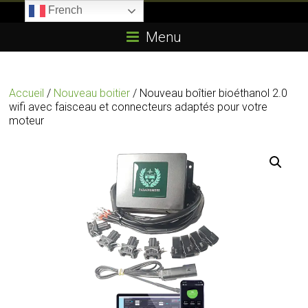
Skip
French
to
Boitier-
content
Menu
E85.com
La
Accueil
/
Nouveau boitier
/ Nouveau boîtier bioéthanol 2.0
passion
wifi avec faisceau et connecteurs adaptés pour votre
du
moteur
boîtier
éthanol