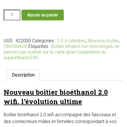
quantité
Ajouter au panier
de
Nouveau
boîtier
bioéthanol
2.0
UGS :
422050
Catégories :
2.0 4 cylindres
,
Nouveau boitier
,
wifi
ORIGINAUX
Étiquettes :
Boîtier éthanol non homologué
,
ne
avec
permet pas notifier sur la carte grise l'adaptation au
faisceau
superéthanol E85.
et
connecteurs
adaptés
Description
pour
votre
Nouveau boîtier bioéthanol 2.0
moteur
wifi
, l’évolution ultime
Boîtier bioéthanol 2.0 wifi accompagné des faisceaux et
des connecteurs mâles et femelles correspondant à vos