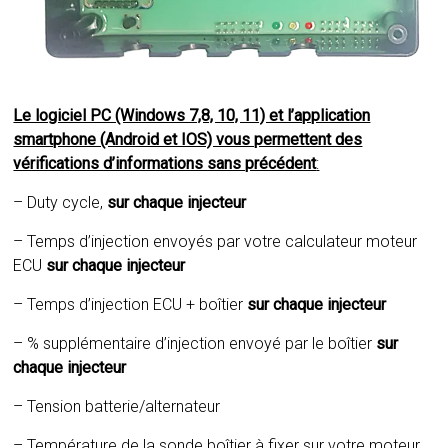
Le logiciel PC (Windows 7,8, 10, 11) et l’application
smartphone (Android et IOS) vous permettent des
vérifications d’informations sans précédent
:
– Duty cycle,
sur chaque injecteur
– Temps d’injection envoyés par votre calculateur moteur
ECU
sur chaque injecteur
– Temps d’injection ECU + boîtier
sur chaque injecteur
– % supplémentaire d’injection envoyé par le boîtier
sur
chaque injecteur
– Tension batterie/alternateur
– Température de la sonde boîtier à fixer sur votre moteur