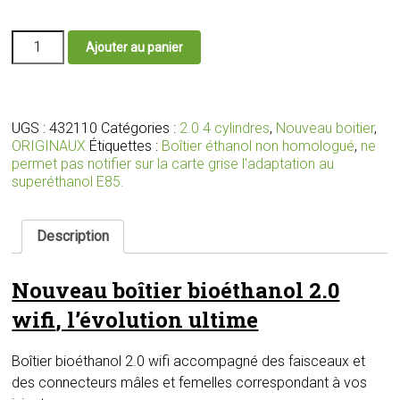
quantité
Ajouter au panier
de
Nouveau
boîtier
bioéthanol
2.0
UGS :
432110
Catégories :
2.0 4 cylindres
,
Nouveau boitier
,
wifi
ORIGINAUX
Étiquettes :
Boîtier éthanol non homologué
,
ne
avec
permet pas notifier sur la carte grise l'adaptation au
faisceau
superéthanol E85.
et
connecteurs
adaptés
Description
pour
votre
Nouveau boîtier bioéthanol 2.0
moteur
wifi
, l’évolution ultime
Boîtier bioéthanol 2.0 wifi accompagné des faisceaux et
des connecteurs mâles et femelles correspondant à vos