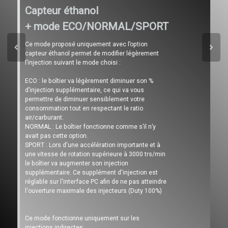
Capteur éthanol
+ mode ECO/NORMAL/SPORT
Ce mode proposé uniquement avec l’option
capteur éthanol permet de modifier légèrement
l’injection suivant le mode choisi :
ECO : le boîtier va légèrement diminuer son %
d’injection supplémentaire, ce qui va vous
permettre de diminuer sensiblement votre
consommation tout en respectant le ratio
air/carburant.
NORMAL : Le boîtier fonctionne comme s’il n’y
avait pas cette option.
SPORT : Lors d'une accélération importante et à
une vitesse de rotation supérieure à 3000 trs/min
le boîtier va augmenter son injection
supplémentaire. Ce supplément d'injection est
réglable sur l'interface PC afin de ne pas atteindre
l'ouverture maximale des injecteurs (Duty 100%)
Ce mode fonctionne uniquement sur les
injections indirectes.