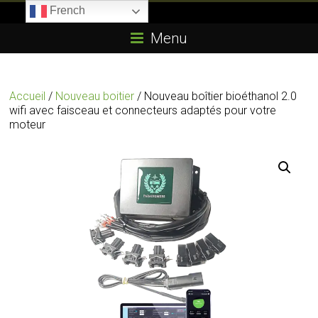
Skip
French
to
Boitier-
content
Menu
E85.com
La
Accueil
/
Nouveau boitier
/ Nouveau boîtier bioéthanol 2.0
passion
wifi avec faisceau et connecteurs adaptés pour votre
du
moteur
boîtier
éthanol