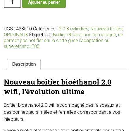
Ajouter au panier
de
Nouveau
boîtier
bioéthanol
2.0
UGS :
428510
Catégories :
2.0 3 cylindres
,
Nouveau boitier
,
wifi
ORIGINAUX
Étiquettes :
Boîtier éthanol non homologué
,
ne
avec
permet pas notifier sur la carte grise l'adaptation au
faisceau
superéthanol E85.
et
connecteurs
adaptés
Description
pour
votre
Nouveau boîtier bioéthanol 2.0
moteur
wifi
, l’évolution ultime
Boîtier bioéthanol 2.0 wifi accompagné des faisceaux et
des connecteurs mâles et femelles correspondant à vos
injecteurs.
Envoyé prêt à être branché et le boîtier préréglé pour votre