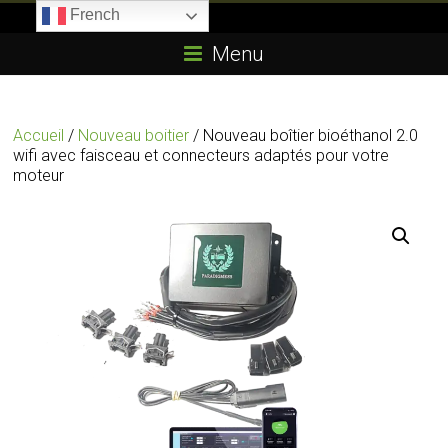
Skip
French
to
Boitier-
content
Menu
E85.com
La
Accueil
/
Nouveau boitier
/ Nouveau boîtier bioéthanol 2.0
passion
wifi avec faisceau et connecteurs adaptés pour votre
du
moteur
boîtier
éthanol