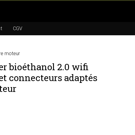
t
CGV
tre moteur
r bioéthanol 2.0 wifi
 et connecteurs adaptés
teur