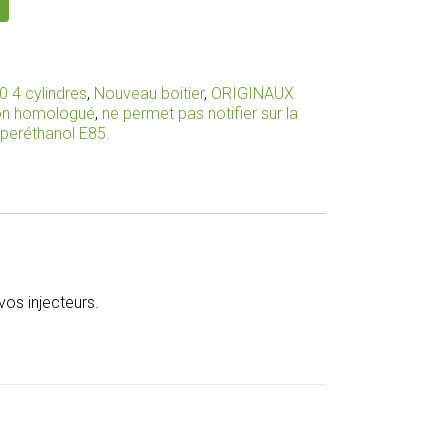
0 4 cylindres
,
Nouveau boitier
,
ORIGINAUX
non homologué
,
ne permet pas notifier sur la
uperéthanol E85.
os injecteurs.