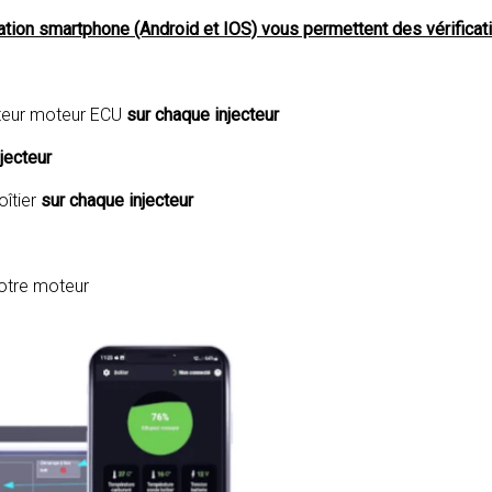
ication smartphone (Android et IOS) vous permettent des vérifica
ateur moteur ECU
sur chaque injecteur
jecteur
îtier
sur chaque injecteur
votre moteur