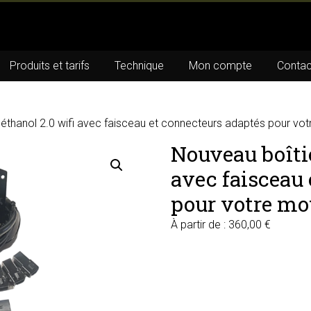
Produits et tarifs
Technique
Mon compte
Contac
oéthanol 2.0 wifi avec faisceau et connecteurs adaptés pour vo
Nouveau boîtie
avec faisceau
pour votre mo
À partir de :
360,00
€