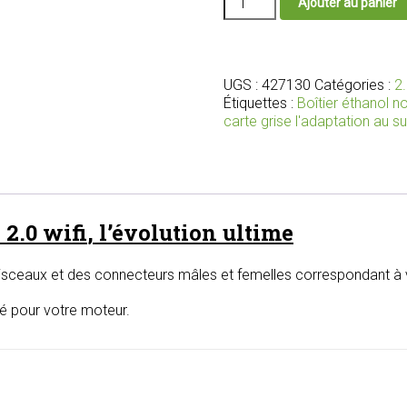
Ajouter au panier
de
Nouveau
boîtier
bioéthanol
2.0
UGS :
427130
Catégories :
2.
wifi
Étiquettes :
Boîtier éthanol 
avec
carte grise l'adaptation au s
faisceau
et
connecteurs
adaptés
pour
 2.0
wifi
, l’évolution ultime
votre
moteur
isceaux et des connecteurs mâles et femelles correspondant à v
lé pour votre moteur.