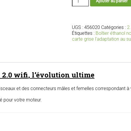
Ajouter au panier
de
Nouveau
boîtier
bioéthanol
2.0
UGS :
456020
Catégories :
2.
wifi
Étiquettes :
Boîtier éthanol 
avec
carte grise l'adaptation au s
faisceau
et
connecteurs
adaptés
pour
 2.0
wifi
, l’évolution ultime
votre
moteur
isceaux et des connecteurs mâles et femelles correspondant à v
lé pour votre moteur.