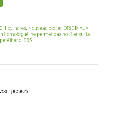
0 4 cylindres
,
Nouveau boitier
,
ORIGINAUX
non homologué
,
ne permet pas notifier sur la
uperéthanol E85.
os injecteurs.