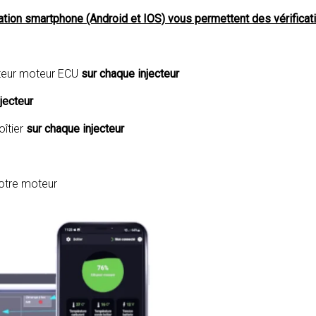
ication smartphone (Android et IOS) vous permettent des vérifica
ateur moteur ECU
sur chaque injecteur
jecteur
îtier
sur chaque injecteur
votre moteur