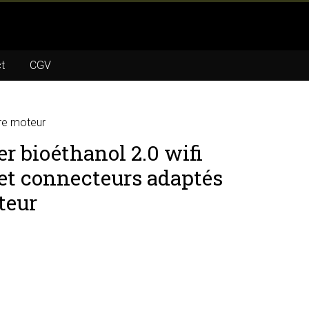
t
CGV
tre moteur
r bioéthanol 2.0 wifi
 et connecteurs adaptés
teur