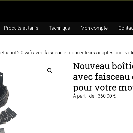
Produits et tarifs
Technique
Mon compte
Contac
oéthanol 2.0 wifi avec faisceau et connecteurs adaptés pour vo
Nouveau boîtie
avec faisceau
pour votre mo
À partir de :
360,00
€