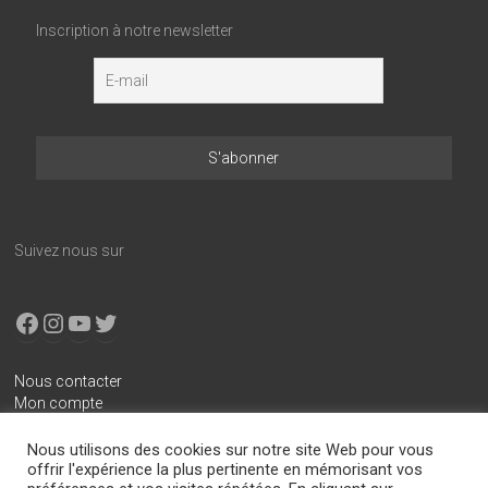
Inscription à notre newsletter
Suivez nous sur
Facebook
Instagram
YouTube
X
Nous contacter
Mon compte
Conditions générales de vente
Nous utilisons des cookies sur notre site Web pour vous
Mentions légales
offrir l'expérience la plus pertinente en mémorisant vos