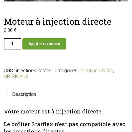
Moteur à injection directe
0,00
€
quantité
Ajouter au panier
de
Moteur
à
injection
directe
UGS :
injection-directe-1
Catégories :
injection directe
,
ORIGINAUX
Description
Votre moteur est à injection directe.
Le boîtier Starflex n’est pas compatible avec
les injections directes.