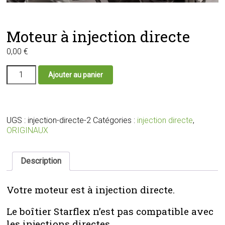
Moteur à injection directe
0,00
€
quantité
Ajouter au panier
de
Moteur
à
injection
directe
UGS :
injection-directe-2
Catégories :
injection directe
,
ORIGINAUX
Description
Votre moteur est à injection directe.
Le boîtier Starflex n’est pas compatible avec
les injections directes.