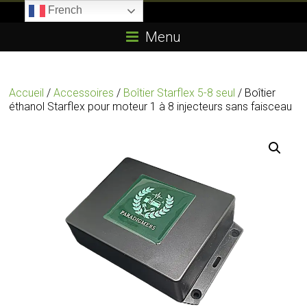
Skip
French
to
Boitier-
content
Menu
E85.com
La
Accueil
/
Accessoires
/
Boîtier Starflex 5-8 seul
/ Boîtier
passion
éthanol Starflex pour moteur 1 à 8 injecteurs sans faisceau
du
boîtier
éthanol