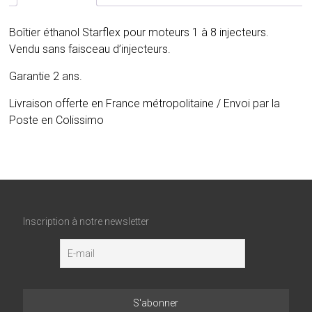
injecteurs
sans
Boîtier éthanol Starflex pour moteurs 1 à 8 injecteurs.
faisceau
Vendu sans faisceau d’injecteurs.
Garantie 2 ans.
Livraison offerte en France métropolitaine / Envoi par la
Poste en Colissimo
Inscription à notre newsletter