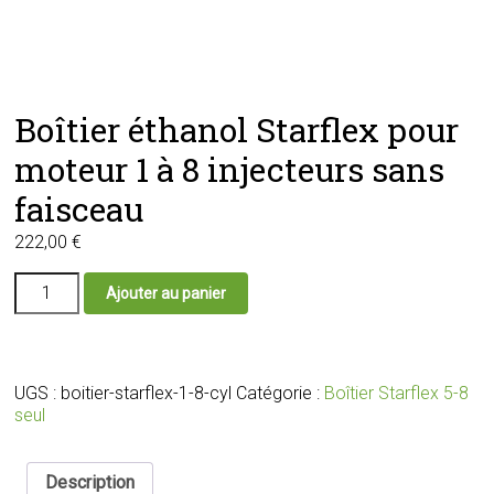
Boîtier éthanol Starflex pour
moteur 1 à 8 injecteurs sans
faisceau
222,00
€
quantité
Ajouter au panier
de
Boîtier
éthanol
Starflex
pour
UGS :
boitier-starflex-1-8-cyl
Catégorie :
Boîtier Starflex 5-8
moteur
seul
1
à
8
Description