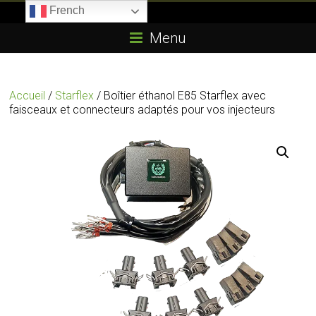
Skip
French
to
Boitier-
content
Menu
E85.com
La
Accueil
/
Starflex
/ Boîtier éthanol E85 Starflex avec
passion
faisceaux et connecteurs adaptés pour vos injecteurs
du
boîtier
éthanol