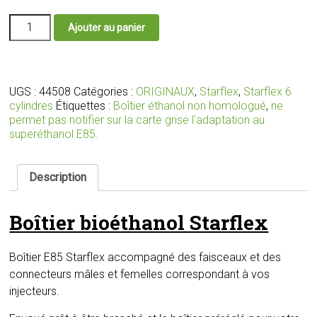
quantité
Ajouter au panier
de
Boîtier
éthanol
E85
Starflex
UGS :
44508
Catégories :
ORIGINAUX
,
Starflex
,
Starflex 6
avec
cylindres
Étiquettes :
Boîtier éthanol non homologué
,
ne
faisceaux
permet pas notifier sur la carte grise l'adaptation au
et
superéthanol E85.
connecteurs
adaptés
pour
Description
vos
injecteurs
Boîtier bioéthanol Starflex
Boîtier E85 Starflex accompagné des faisceaux et des
connecteurs mâles et femelles correspondant à vos
injecteurs.