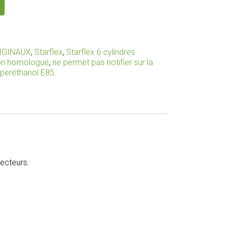
IGINAUX
,
Starflex
,
Starflex 6 cylindres
non homologué
,
ne permet pas notifier sur la
uperéthanol E85.
ecteurs.