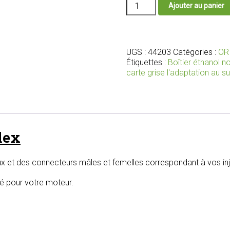
quantité
Ajouter au panier
de
Boîtier
éthanol
E85
Starflex
UGS :
44203
Catégories :
OR
avec
Étiquettes :
Boîtier éthanol 
faisceaux
carte grise l'adaptation au s
et
connecteurs
adaptés
pour
vos
lex
injecteurs
x et des connecteurs mâles et femelles correspondant à vos inj
lé pour votre moteur.