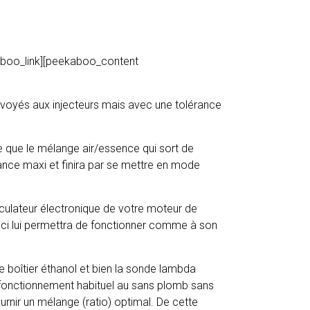
boo_link][peekaboo_content
envoyés aux injecteurs mais avec une tolérance
ue que le mélange air/essence qui sort de
rance maxi et finira par se mettre en mode
lculateur électronique de votre moteur de
ceci lui permettra de fonctionner comme à son
e boîtier éthanol et bien la sonde lambda
n fonctionnement habituel au sans plomb sans
urnir un mélange (ratio) optimal. De cette