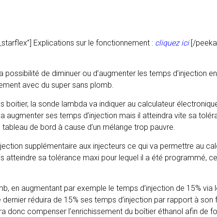
starflex”]
Explications sur le fonctionnement :
cliquez ici
[/peeka
 la possibilité de diminuer ou d’augmenter les temps d’injection 
nnement avec du super sans plomb.
s boitier, la sonde lambda va indiquer au calculateur électroniq
va augmenter ses temps d’injection mais il atteindra vite sa tolé
u tableau de bord à cause d’un mélange trop pauvre.
njection supplémentaire aux injecteurs ce qui va permettre au ca
is atteindre sa tolérance maxi pour lequel il a été programmé, 
mb, en augmentant par exemple le temps d’injection de 15% via l
e dernier réduira de 15% ses temps d’injection par rapport à so
ra donc compenser l’enrichissement du boîtier éthanol afin de fo