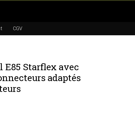
t
CGV
l E85 Starflex avec
connecteurs adaptés
teurs