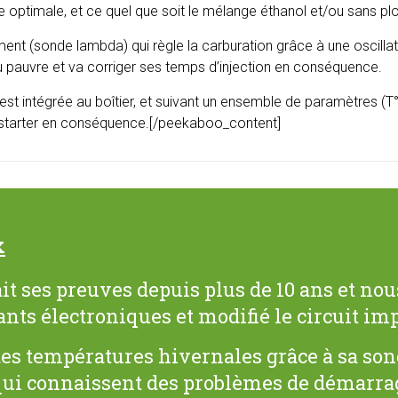
 optimale, et ce quel que soit le mélange éthanol et/ou sans plo
ment (sonde lambda) qui règle la carburation grâce à une oscilla
ou pauvre et va corriger ses temps d’injection en conséquence.
t intégrée au boîtier, et suivant un ensemble de paramètres (T°
le starter en conséquence.[/peekaboo_content]
x
 fait ses preuves depuis plus de 10 ans et n
ts électroniques et modifié le circuit im
es températures hivernales grâce à sa son
qui connaissent des problèmes de démarrag