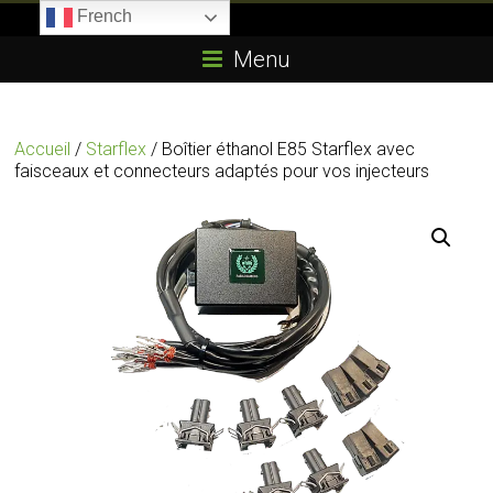
Skip
French
to
Boitier-
content
Menu
E85.com
La
Accueil
/
Starflex
/ Boîtier éthanol E85 Starflex avec
passion
faisceaux et connecteurs adaptés pour vos injecteurs
du
boîtier
éthanol