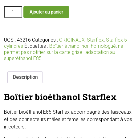
quantité
Ajouter au panier
de
Boîtier
éthanol
E85
Starflex
UGS :
43216
Catégories :
ORIGINAUX
,
Starflex
,
Starflex 5
avec
cylindres
Étiquettes :
Boîtier éthanol non homologué
,
ne
faisceaux
permet pas notifier sur la carte grise l'adaptation au
et
superéthanol E85.
connecteurs
adaptés
pour
Description
vos
injecteurs
Boîtier bioéthanol Starflex
Boîtier bioéthanol E85 Starflex accompagné des faisceaux
et des connecteurs mâles et femelles correspondant à vos
injecteurs.