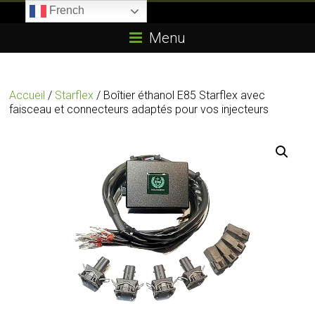
Skip
French
to
Boitier-
content
Menu
E85.com
La
Accueil
/
Starflex
/ Boîtier éthanol E85 Starflex avec
passion
faisceau et connecteurs adaptés pour vos injecteurs
du
boîtier
éthanol