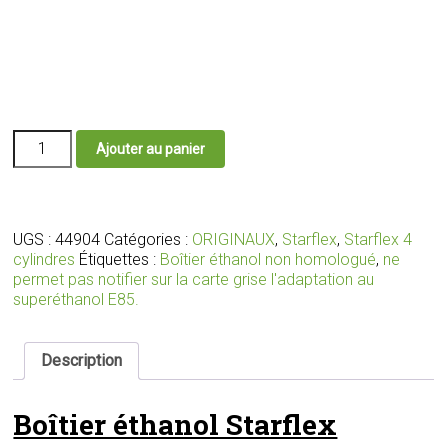
quantité
Ajouter au panier
de
Boîtier
éthanol
E85
Starflex
UGS :
44904
Catégories :
ORIGINAUX
,
Starflex
,
Starflex 4
avec
cylindres
Étiquettes :
Boîtier éthanol non homologué
,
ne
faisceau
permet pas notifier sur la carte grise l'adaptation au
et
superéthanol E85.
connecteurs
adaptés
pour
Description
vos
injecteurs
Boîtier éthanol Starflex