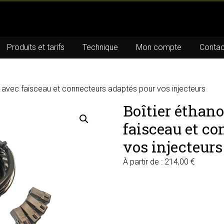
Produits et tarifs
Technique
Mon compte
Contac
x avec faisceau et connecteurs adaptés pour vos injecteurs
Boîtier éthano
faisceau et c
vos injecteurs
À partir de :
214,00
€