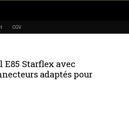
t
CGV
l E85 Starflex avec
onnecteurs adaptés pour