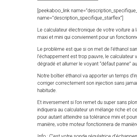
[peekaboo_link name=”description_specifique_
name=”description_specifique_starflex”]
Le calculateur électronique de votre voiture a
maxi et mini qui conviennent pour un fonctio
Le problème est que si on met de l’éthanol san
l’échappement est trop pauvre, le calculateur 
dégradé et allumer le voyant “défaut panne” a
Notre boîtier éthanol va apporter un temps d’i
corriger correctement son injection sans jama
habitude.
Et inversement si l’on remet du super sans plo
indiquera au calculateur un mélange riche et c
pour autant atteindre sa tolérance mini et pour
manière, votre moteur fonctionnera de manière
Info : C’est votre sonde régulatrice d’échappe