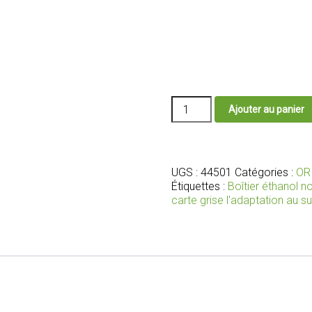
quantité
Ajouter au panier
de
Boîtier
éthanol
E85
Starflex
UGS :
44501
Catégories :
OR
avec
Étiquettes :
Boîtier éthanol 
faisceau
carte grise l'adaptation au s
et
connecteurs
adaptés
pour
vos
injecteurs