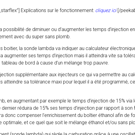
starflex”]
Explications sur le fonctionnement:
cliquez ici
[/peeka
 la possibilité de diminuer ou d’augmenter les temps d’injection 
nnement avec du super sans plomb.
s boitier, la sonde lambda va indiquer au calculateur électroniq
va augmenter ses temps d’injection mais il atteindra vite sa tolé
u tableau de bord à cause d’un mélange trop pauvre.
njection supplémentaire aux injecteurs ce qui va permettre au ca
is atteindre sa tolérance maxi pour lequel il a été programmé, 
mb, en augmentant par exemple le temps d’injection de 15% via l
e dernier réduira de 15% ses temps d’injection par rapport à so
ra donc compenser l’enrichissement du boîtier éthanol afin de fo
 optimale, et ce quel que soit le mélange éthanol et/ou sans plo
ment (sonde lambda) qui règle la carburation grâce à une oscilla