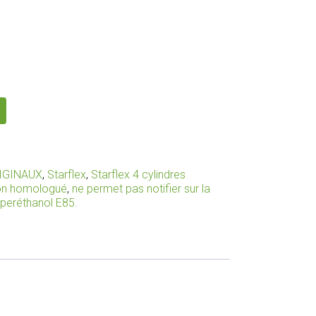
IGINAUX
,
Starflex
,
Starflex 4 cylindres
non homologué
,
ne permet pas notifier sur la
uperéthanol E85.