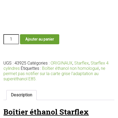
quantité
Ajouter au panier
de
Boîtier
éthanol
E85
Starflex
UGS :
43925
Catégories :
ORIGINAUX
,
Starflex
,
Starflex 4
avec
cylindres
Étiquettes :
Boîtier éthanol non homologué
,
ne
faisceau
permet pas notifier sur la carte grise l'adaptation au
et
superéthanol E85.
connecteurs
adaptés
pour
Description
vos
injecteurs
Boîtier éthanol Starflex