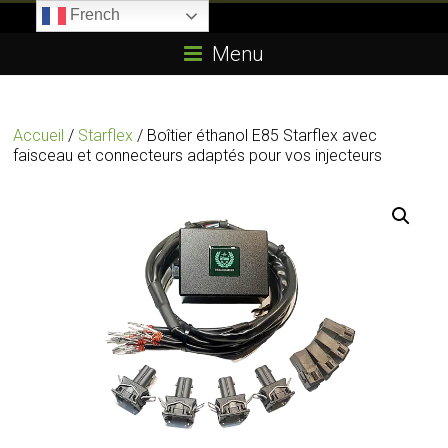
Skip
French
to
Boitier-
content
Menu
E85.com
La
Accueil
/
Starflex
/ Boîtier éthanol E85 Starflex avec
passion
faisceau et connecteurs adaptés pour vos injecteurs
du
boîtier
éthanol