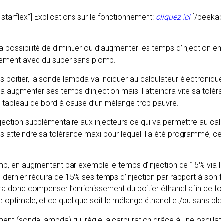
starflex”]
Explications sur le fonctionnement:
cliquez ici
[/peeka
 la possibilité de diminuer ou d’augmenter les temps d’injection 
nnement avec du super sans plomb.
s boitier, la sonde lambda va indiquer au calculateur électroniq
va augmenter ses temps d’injection mais il atteindra vite sa tolé
u tableau de bord à cause d’un mélange trop pauvre.
njection supplémentaire aux injecteurs ce qui va permettre au ca
is atteindre sa tolérance maxi pour lequel il a été programmé, 
mb, en augmentant par exemple le temps d’injection de 15% via l
e dernier réduira de 15% ses temps d’injection par rapport à so
ra donc compenser l’enrichissement du boîtier éthanol afin de fo
 optimale, et ce quel que soit le mélange éthanol et/ou sans plo
ment (sonde lambda) qui règle la carburation grâce à une oscilla