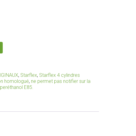
IGINAUX
,
Starflex
,
Starflex 4 cylindres
non homologué
,
ne permet pas notifier sur la
uperéthanol E85.