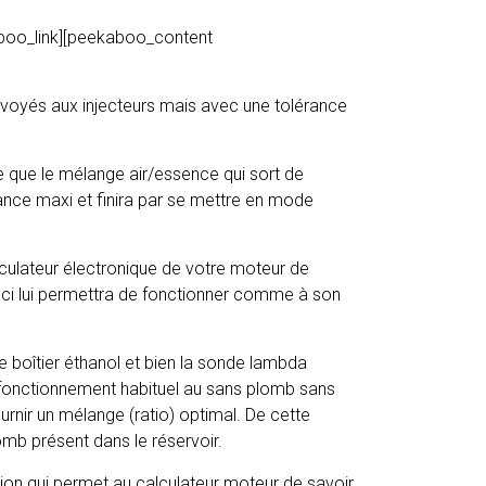
boo_link][peekaboo_content
envoyés aux injecteurs mais avec une tolérance
ue que le mélange air/essence qui sort de
rance maxi et finira par se mettre en mode
lculateur électronique de votre moteur de
ceci lui permettra de fonctionner comme à son
e boîtier éthanol et bien la sonde lambda
n fonctionnement habituel au sans plomb sans
urnir un mélange (ratio) optimal. De cette
mb présent dans le réservoir.
tion qui permet au calculateur moteur de savoir