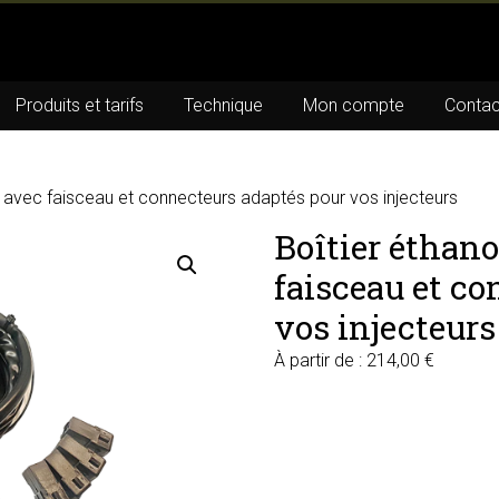
Produits et tarifs
Technique
Mon compte
Contac
x avec faisceau et connecteurs adaptés pour vos injecteurs
Boîtier éthano
faisceau et c
vos injecteurs
À partir de :
214,00
€