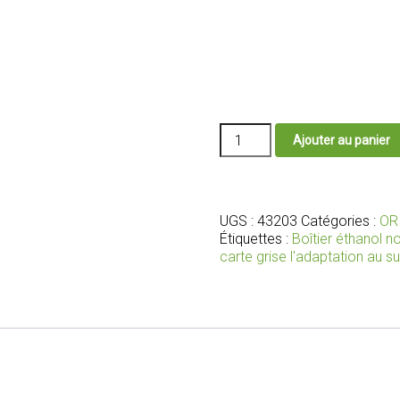
quantité
Ajouter au panier
de
Boîtier
éthanol
E85
Starflex
UGS :
43203
Catégories :
OR
avec
Étiquettes :
Boîtier éthanol 
faisceau
carte grise l'adaptation au s
et
connecteurs
adaptés
pour
vos
injecteurs