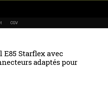
t
CGV
l E85 Starflex avec
onnecteurs adaptés pour