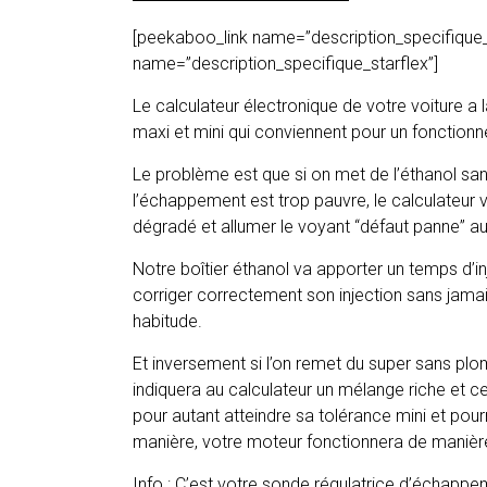
[peekaboo_link name=”description_specifique_
name=”description_specifique_starflex”]
Le calculateur électronique de votre voiture a
maxi et mini qui conviennent pour un fonctio
Le problème est que si on met de l’éthanol san
l’échappement est trop pauvre, le calculateur 
dégradé et allumer le voyant “défaut panne” a
Notre boîtier éthanol va apporter un temps d’i
corriger correctement son injection sans jama
habitude.
Et inversement si l’on remet du super sans plo
indiquera au calculateur un mélange riche et c
pour autant atteindre sa tolérance mini et pour
manière, votre moteur fonctionnera de manière
Info : C’est votre sonde régulatrice d’échappe