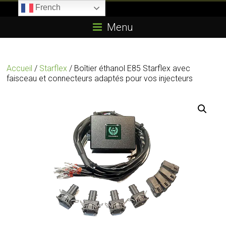
Skip
French
to
Boitier-
content
Menu
E85.com
La
Accueil
/
Starflex
/ Boîtier éthanol E85 Starflex avec
passion
faisceau et connecteurs adaptés pour vos injecteurs
du
boîtier
éthanol