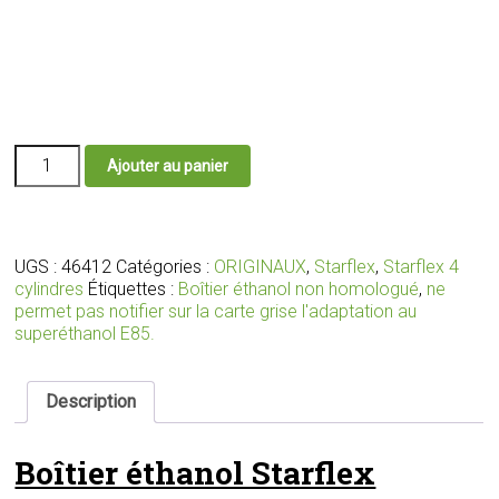
quantité
Ajouter au panier
de
Boîtier
éthanol
E85
Starflex
UGS :
46412
Catégories :
ORIGINAUX
,
Starflex
,
Starflex 4
avec
cylindres
Étiquettes :
Boîtier éthanol non homologué
,
ne
faisceau
permet pas notifier sur la carte grise l'adaptation au
et
superéthanol E85.
connecteurs
adaptés
pour
Description
vos
injecteurs
Boîtier éthanol Starflex