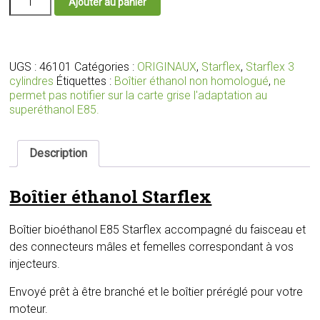
Ajouter au panier
de
Boîtier
éthanol
E85
Starflex
UGS :
46101
Catégories :
ORIGINAUX
,
Starflex
,
Starflex 3
avec
cylindres
Étiquettes :
Boîtier éthanol non homologué
,
ne
faisceau
permet pas notifier sur la carte grise l'adaptation au
et
superéthanol E85.
connecteurs
adaptés
pour
Description
vos
injecteurs
Boîtier éthanol Starflex
Boîtier bioéthanol E85 Starflex accompagné du faisceau et
des connecteurs mâles et femelles correspondant à vos
injecteurs.
Envoyé prêt à être branché et le boîtier préréglé pour votre
moteur.