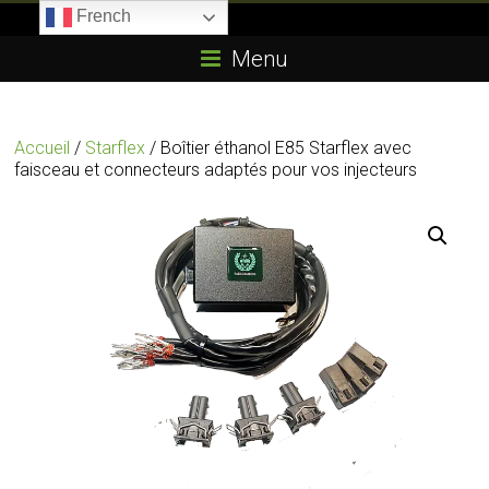
Skip
French
to
Boitier-
content
Menu
E85.com
La
Accueil
/
Starflex
/ Boîtier éthanol E85 Starflex avec
passion
faisceau et connecteurs adaptés pour vos injecteurs
du
boîtier
éthanol