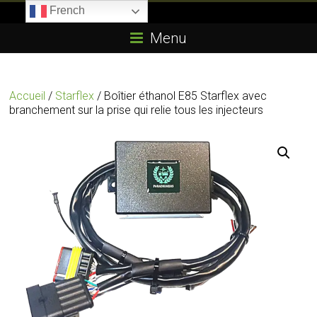
Skip
French
to
Boitier-
content
Menu
E85.com
La
Accueil
/
Starflex
/ Boîtier éthanol E85 Starflex avec
passion
branchement sur la prise qui relie tous les injecteurs
du
boîtier
éthanol