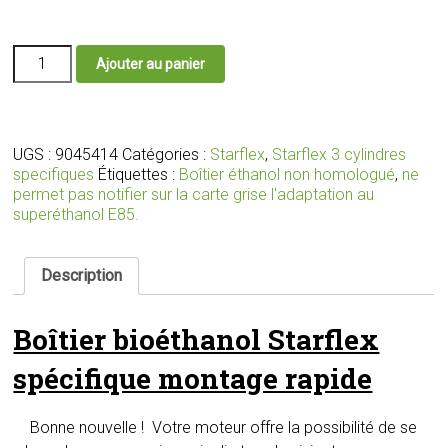
quantité
Ajouter au panier
de
Boîtier
éthanol
E85
Starflex
UGS :
9045414
Catégories :
Starflex
,
Starflex 3 cylindres
avec
specifiques
Étiquettes :
Boîtier éthanol non homologué
,
ne
branchement
permet pas notifier sur la carte grise l'adaptation au
sur
superéthanol E85.
la
prise
qui
Description
relie
tous
Boîtier bioéthanol Starflex
les
injecteurs
spécifique montage rapide
Bonne nouvelle ! Votre moteur offre la possibilité de se