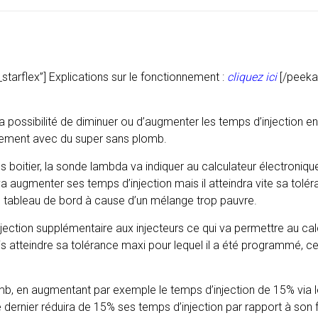
arflex”] Explications sur le fonctionnement :
cliquez ici
[/peeka
 la possibilité de diminuer ou d’augmenter les temps d’injection 
nnement avec du super sans plomb.
s boitier, la sonde lambda va indiquer au calculateur électroniq
va augmenter ses temps d’injection mais il atteindra vite sa tolé
u tableau de bord à cause d’un mélange trop pauvre.
njection supplémentaire aux injecteurs ce qui va permettre au ca
is atteindre sa tolérance maxi pour lequel il a été programmé, 
mb, en augmentant par exemple le temps d’injection de 15% via l
e dernier réduira de 15% ses temps d’injection par rapport à so