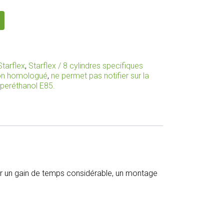
Starflex
,
Starflex / 8 cylindres specifiques
non homologué
,
ne permet pas notifier sur la
uperéthanol E85.
pour un gain de temps considérable, un montage