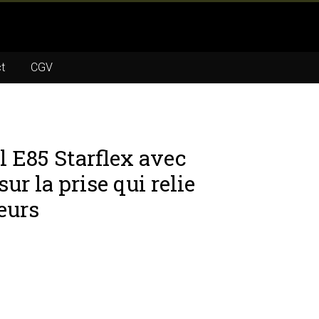
t
CGV
l E85 Starflex avec
r la prise qui relie
teurs