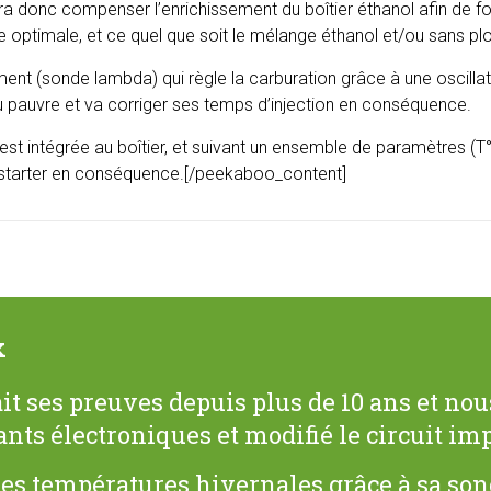
ra donc compenser l’enrichissement du boîtier éthanol afin de fo
 optimale, et ce quel que soit le mélange éthanol et/ou sans plo
ment (sonde lambda) qui règle la carburation grâce à une oscilla
ou pauvre et va corriger ses temps d’injection en conséquence.
t intégrée au boîtier, et suivant un ensemble de paramètres (T°
le starter en conséquence.[/peekaboo_content]
x
 fait ses preuves depuis plus de 10 ans et n
ts électroniques et modifié le circuit im
es températures hivernales grâce à sa son