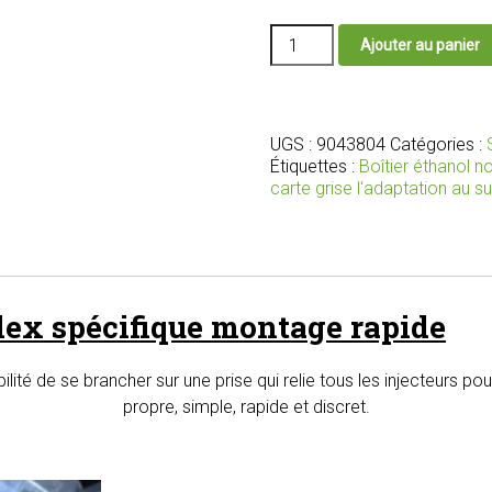
quantité
Ajouter au panier
de
Boîtier
éthanol
E85
Starflex
UGS :
9043804
Catégories :
avec
Étiquettes :
Boîtier éthanol 
branchement
carte grise l'adaptation au s
sur
la
prise
qui
relie
flex spécifique montage rapide
tous
les
injecteurs
ilité de se brancher sur une prise qui relie tous les injecteurs 
propre, simple, rapide et discret.