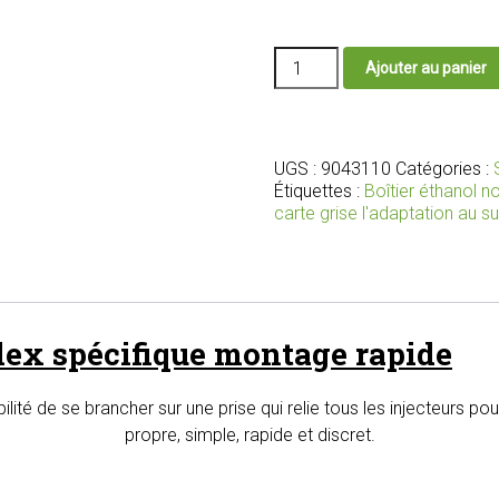
quantité
Ajouter au panier
de
Boîtier
éthanol
E85
Starflex
UGS :
9043110
Catégories :
avec
Étiquettes :
Boîtier éthanol 
branchement
carte grise l'adaptation au s
sur
la
prise
qui
relie
flex spécifique montage rapide
tous
les
injecteurs
ilité de se brancher sur une prise qui relie tous les injecteurs 
propre, simple, rapide et discret.