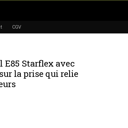
t
CGV
l E85 Starflex avec
r la prise qui relie
teurs