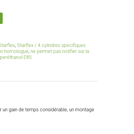
Starflex
,
Starflex / 4 cylindres specifiques
non homologué
,
ne permet pas notifier sur la
uperéthanol E85.
pour un gain de temps considérable, un montage